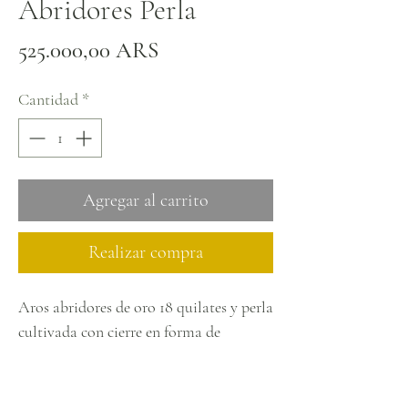
Abridores Perla
Precio
525.000,00 ARS
Cantidad
*
Agregar al carrito
Realizar compra
Aros abridores de oro 18 quilates y perla
cultivada con cierre en forma de
tuerquita.
Ideal para bebés recién nacidos.
Consúltanos por las modelos.