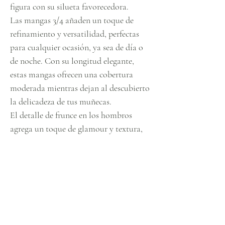
figura con su silueta favorecedora.
Las mangas 3/4 añaden un toque de
refinamiento y versatilidad, perfectas
para cualquier ocasión, ya sea de día o
de noche. Con su longitud elegante,
estas mangas ofrecen una cobertura
moderada mientras dejan al descubierto
la delicadeza de tus muñecas.
El detalle de frunce en los hombros
agrega un toque de glamour y textura,
creando un efecto sutil pero impactante
que llama la atención hacia la parte
superior del cuerpo. Este detalle
también aporta un toque de volumen
estratégico, equilibrando la silueta de
manera armoniosa.
El escote recto, clásico y refinado,